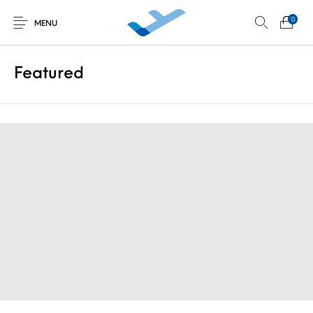
0
MENU
Featured
Non classé
Découverte au
Développement
Initiations en vol
simulateur
personnel